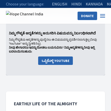
Choose your language:
ENGLISH
HINDI
KANNADA
M
Home
Shows
Earthly Life of the Almighty
Season 2
DONATE
12 He is Risen
ನಿಮ್ಮ ಗೌಪ್ಯತೆ ಆದ್ಯತೆಗಳನ್ನು ಅನುಸರಿಸಿ ವಿಷಯವನ್ನು ನಿರ್ಬಂಧಿಸಲಾಗಿದೆ
ನಿಮ್ಮ ಗೌಪ್ಯತೆಯ ಆದ್ಯತೆಗಳನ್ನು ಪೂರೈಸಲು ಈ ವಿಷಯವನ್ನು ಪ್ರದರ್ಶಿಸಲಾಗುತ್ತಿಲ್ಲ (ನೀವು
'YouTube'' ಅನ್ನು ಸ್ವೀಕರಿಸಿಲ್ಲ).
ನೀವು ಹೇಗಾದರೂ ಇದನ್ನು ನೋಡಲು ಬಯಸುವಿರಾ? ನಿಮ್ಮ ಆದ್ಯತೆಗಳನ್ನು ನೀವು ಇಲ್ಲಿ
ಬದಲಾಯಿಸಬಹುದು:
ಒಪ್ಪಿಕೊಳ್ಳಿ YOUTUBE
EARTHLY LIFE OF THE ALMIGHTY