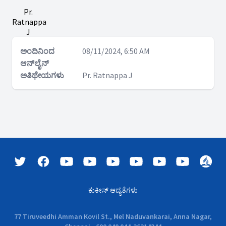
Pr.
Ratnappa
J
ಅಂದಿನಿಂದ
08/11/2024, 6:50 AM
ಆನ್‌ಲೈನ್
ಅತಿಥೇಯಗಳು
Pr. Ratnappa J
ಕುಕೀಸ್ ಆದ್ಯತೆಗಳು
77 Tiruveedhi Amman Kovil St., Mel Naduvankarai, Anna Nagar,