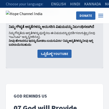
Choose your language:
ENGLISH
HINDI
KANNADA
M
Home
Shows
God Reminds Us
07 God will Provide
DONATE
ನಿಮ್ಮ ಗೌಪ್ಯತೆ ಆದ್ಯತೆಗಳನ್ನು ಅನುಸರಿಸಿ ವಿಷಯವನ್ನು ನಿರ್ಬಂಧಿಸಲಾಗಿದೆ
ನಿಮ್ಮ ಗೌಪ್ಯತೆಯ ಆದ್ಯತೆಗಳನ್ನು ಪೂರೈಸಲು ಈ ವಿಷಯವನ್ನು ಪ್ರದರ್ಶಿಸಲಾಗುತ್ತಿಲ್ಲ (ನೀವು
'YouTube'' ಅನ್ನು ಸ್ವೀಕರಿಸಿಲ್ಲ).
ನೀವು ಹೇಗಾದರೂ ಇದನ್ನು ನೋಡಲು ಬಯಸುವಿರಾ? ನಿಮ್ಮ ಆದ್ಯತೆಗಳನ್ನು ನೀವು ಇಲ್ಲಿ
ಬದಲಾಯಿಸಬಹುದು:
ಒಪ್ಪಿಕೊಳ್ಳಿ YOUTUBE
GOD REMINDS US
07 God will Provide