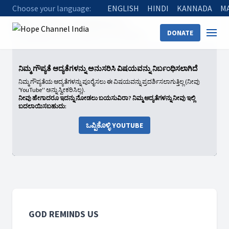
Choose your language:
ENGLISH
HINDI
KANNADA
M
Home
Shows
God Reminds Us
DONATE
13 He Reminds the Greatness of His Word
ನಿಮ್ಮ ಗೌಪ್ಯತೆ ಆದ್ಯತೆಗಳನ್ನು ಅನುಸರಿಸಿ ವಿಷಯವನ್ನು ನಿರ್ಬಂಧಿಸಲಾಗಿದೆ
ನಿಮ್ಮ ಗೌಪ್ಯತೆಯ ಆದ್ಯತೆಗಳನ್ನು ಪೂರೈಸಲು ಈ ವಿಷಯವನ್ನು ಪ್ರದರ್ಶಿಸಲಾಗುತ್ತಿಲ್ಲ (ನೀವು
'YouTube'' ಅನ್ನು ಸ್ವೀಕರಿಸಿಲ್ಲ).
ನೀವು ಹೇಗಾದರೂ ಇದನ್ನು ನೋಡಲು ಬಯಸುವಿರಾ? ನಿಮ್ಮ ಆದ್ಯತೆಗಳನ್ನು ನೀವು ಇಲ್ಲಿ
ಬದಲಾಯಿಸಬಹುದು:
ಒಪ್ಪಿಕೊಳ್ಳಿ YOUTUBE
GOD REMINDS US