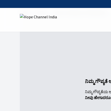
Home
Shows
Jesus in the Book of Revelation
ನಿಮ್ಮ ಗೌಪ್ಯತ
ನಿಮ್ಮ ಗೌಪ್ಯತೆಯ ಆ
ನೀವು ಹೇಗಾದರೂ ಇ