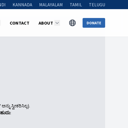
NDI
KANNADA
MALAYALAM
TAMIL
TELUGU
CONTACT
ABOUT
DONATE
ನು ಸ್ವೀಕರಿಸಿಲ್ಲ).
ಬಹುದು: