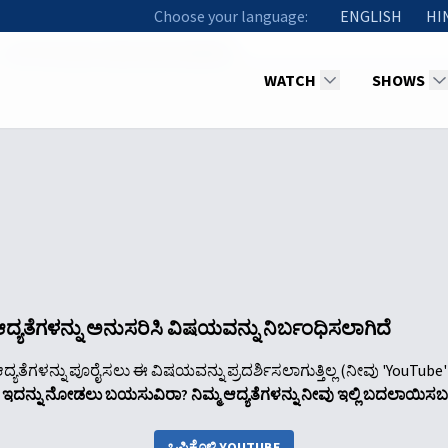
Choose your language:
ENGLISH
HI
08 The Seven Seals were Opened
WATCH
SHOWS
ೆ ಆದ್ಯತೆಗಳನ್ನು ಅನುಸರಿಸಿ ವಿಷಯವನ್ನು ನಿರ್ಬಂಧಿಸಲಾಗಿದೆ
ದ್ಯತೆಗಳನ್ನು ಪೂರೈಸಲು ಈ ವಿಷಯವನ್ನು ಪ್ರದರ್ಶಿಸಲಾಗುತ್ತಿಲ್ಲ (ನೀವು 'YouTube'' ಅನ್
ದನ್ನು ನೋಡಲು ಬಯಸುವಿರಾ? ನಿಮ್ಮ ಆದ್ಯತೆಗಳನ್ನು ನೀವು ಇಲ್ಲಿ ಬದಲಾಯಿಸ
ಒಪ್ಪಿಕೊಳ್ಳಿ YOUTUBE