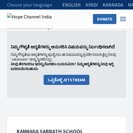
Choose your language:
ENGLISH
HINDI
KANNADA
M
Home
Shows
Kannada Sabbath School
DONATE
2026: 01 Christ In Philippians and Colossians
Reconciliation and Hope
ನಿಮ್ಮ ಗೌಪ್ಯತೆ ಆದ್ಯತೆಗಳನ್ನು ಅನುಸರಿಸಿ ವಿಷಯವನ್ನು ನಿರ್ಬಂಧಿಸಲಾಗಿದೆ
ನಿಮ್ಮ ಗೌಪ್ಯತೆಯ ಆದ್ಯತೆಗಳನ್ನು ಪೂರೈಸಲು ಈ ವಿಷಯವನ್ನು ಪ್ರದರ್ಶಿಸಲಾಗುತ್ತಿಲ್ಲ (ನೀವು
'Jetstream'' ಅನ್ನು ಸ್ವೀಕರಿಸಿಲ್ಲ).
ನೀವು ಹೇಗಾದರೂ ಇದನ್ನು ನೋಡಲು ಬಯಸುವಿರಾ? ನಿಮ್ಮ ಆದ್ಯತೆಗಳನ್ನು ನೀವು ಇಲ್ಲಿ
ಬದಲಾಯಿಸಬಹುದು:
ಒಪ್ಪಿಕೊಳ್ಳಿ JETSTREAM
KANNADA SABBATH SCHOOL