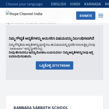
Choose your language:
ENGLISH
HINDI
KANNADA
M
Home
Shows
Kannada Sabbath School
DONATE
2025: Q2 - Allusions Images Symbols
Upon Whom the Ends Have Come
ನಿಮ್ಮ ಗೌಪ್ಯತೆ ಆದ್ಯತೆಗಳನ್ನು ಅನುಸರಿಸಿ ವಿಷಯವನ್ನು ನಿರ್ಬಂಧಿಸಲಾಗಿದೆ
ನಿಮ್ಮ ಗೌಪ್ಯತೆಯ ಆದ್ಯತೆಗಳನ್ನು ಪೂರೈಸಲು ಈ ವಿಷಯವನ್ನು ಪ್ರದರ್ಶಿಸಲಾಗುತ್ತಿಲ್ಲ (ನೀವು
'Jetstream'' ಅನ್ನು ಸ್ವೀಕರಿಸಿಲ್ಲ).
ನೀವು ಹೇಗಾದರೂ ಇದನ್ನು ನೋಡಲು ಬಯಸುವಿರಾ? ನಿಮ್ಮ ಆದ್ಯತೆಗಳನ್ನು ನೀವು ಇಲ್ಲಿ
ಬದಲಾಯಿಸಬಹುದು:
ಒಪ್ಪಿಕೊಳ್ಳಿ JETSTREAM
KANNADA SABBATH SCHOOL