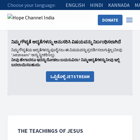
Choose your language:
ENGLISH
HINDI
KANNADA
M
Home
Shows
The Teachings of Jesus
DONATE
Death and Resurrection
ನಿಮ್ಮ ಗೌಪ್ಯತೆ ಆದ್ಯತೆಗಳನ್ನು ಅನುಸರಿಸಿ ವಿಷಯವನ್ನು ನಿರ್ಬಂಧಿಸಲಾಗಿದೆ
ನಿಮ್ಮ ಗೌಪ್ಯತೆಯ ಆದ್ಯತೆಗಳನ್ನು ಪೂರೈಸಲು ಈ ವಿಷಯವನ್ನು ಪ್ರದರ್ಶಿಸಲಾಗುತ್ತಿಲ್ಲ (ನೀವು
'Jetstream'' ಅನ್ನು ಸ್ವೀಕರಿಸಿಲ್ಲ).
ನೀವು ಹೇಗಾದರೂ ಇದನ್ನು ನೋಡಲು ಬಯಸುವಿರಾ? ನಿಮ್ಮ ಆದ್ಯತೆಗಳನ್ನು ನೀವು ಇಲ್ಲಿ
ಬದಲಾಯಿಸಬಹುದು:
ಒಪ್ಪಿಕೊಳ್ಳಿ JETSTREAM
THE TEACHINGS OF JESUS